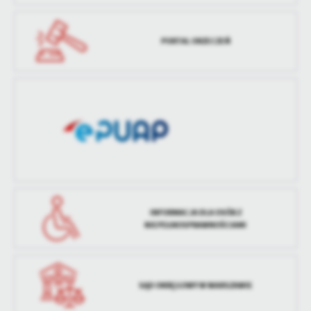
treści w postaci wiadomości, ofert, komunikatów mediów
społecznościowych.
PORTAL ORZECZEŃ
INFORMACJA DLA OSÓB Z
NIEPEŁNOSPRAWNOŚCIAMI
SĄD OKRĘGOWY W WARSZAWIE