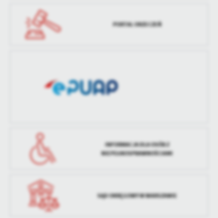
treści w postaci wiadomości, ofert, komunikatów mediów
Ostatnio
Paulina Siewierska
zaktualizował
społecznościowych.
PORTAL ORZECZEŃ
INFORMACJA DLA OSÓB Z
NIEPEŁNOSPRAWNOŚCIAMI
SĄD OKRĘGOWY W WARSZAWIE