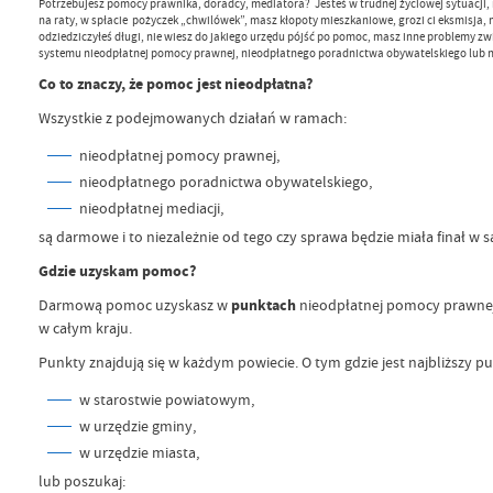
Potrzebujesz pomocy prawnika, doradcy, mediatora? Jesteś w trudnej życiowej sytuacji,
na raty, w spłacie pożyczek „chwilówek”, masz kłopoty mieszkaniowe, grozi ci eksmisja
odziedziczyłeś długi, nie wiesz do jakiego urzędu pójść po pomoc, masz inne problemy z
systemu nieodpłatnej pomocy prawnej, nieodpłatnego poradnictwa obywatelskiego lub n
Co to znaczy, że pomoc jest nieodpłatna?
Wszystkie z podejmowanych działań w ramach:
nieodpłatnej pomocy prawnej,
nieodpłatnego poradnictwa obywatelskiego,
nieodpłatnej mediacji,
są darmowe i to niezależnie od tego czy sprawa będzie miała finał w s
Gdzie uzyskam pomoc?
Darmową pomoc uzyskasz w
punktach
nieodpłatnej pomocy prawnej,
w całym kraju.
Punkty znajdują się w każdym powiecie. O tym gdzie jest najbliższy pu
w starostwie powiatowym,
w urzędzie gminy,
w urzędzie miasta,
lub poszukaj: