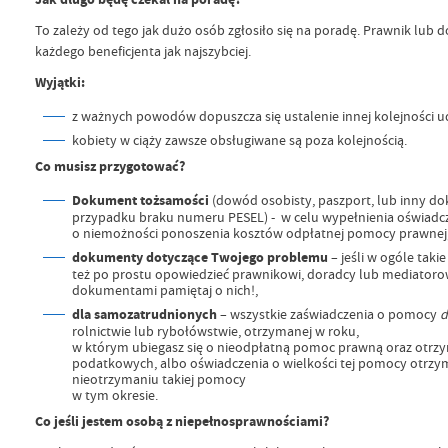
To zależy od tego jak dużo osób zgłosiło się na poradę. Prawnik lub d
każdego beneficjenta jak najszybciej.
Wyjątki:
z ważnych powodów dopuszcza się ustalenie innej kolejności u
kobiety w ciąży zawsze obsługiwane są poza kolejnością.
Co musisz przygotować?
Dokument tożsamości
(dowód osobisty, paszport, lub inny d
przypadku braku numeru PESEL) - w celu wypełnienia oświadc
o niemożności ponoszenia kosztów odpłatnej pomocy prawnej
dokumenty dotyczące Twojego problemu
– jeśli w ogóle taki
też po prostu opowiedzieć prawnikowi, doradcy lub mediatoro
dokumentami pamiętaj o nich!,
dla samozatrudnionych
– wszystkie zaświadczenia o pomocy
d
rolnictwie lub rybołówstwie, otrzymanej w roku,
w którym ubiegasz się o nieodpłatną pomoc prawną oraz otrzym
podatkowych, albo oświadczenia o wielkości tej pomocy otrzym
nieotrzymaniu takiej pomocy
w tym okresie.
Co jeśli jestem osobą z niepełnosprawnościami?