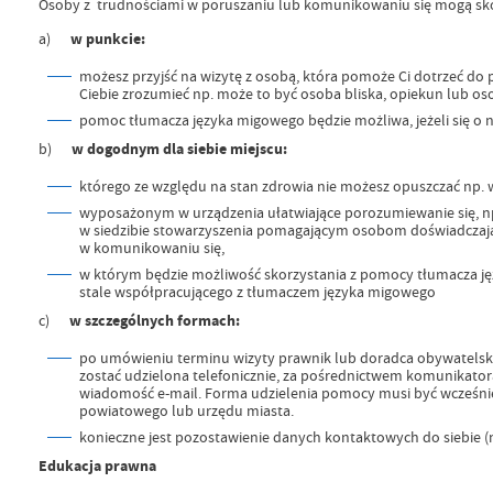
Osoby z trudnościami w poruszaniu lub komunikowaniu się mogą sk
a)
w punkcie:
możesz przyjść na wizytę z osobą, która pomoże Ci dotrzeć d
Ciebie zrozumieć np. może to być osoba bliska, opiekun lub o
pomoc tłumacza języka migowego będzie możliwa, jeżeli się o n
b)
w dogodnym dla siebie miejscu:
którego ze względu na stan zdrowia nie możesz opuszczać np. 
wyposażonym w urządzenia ułatwiające porozumiewanie się, n
w siedzibie stowarzyszenia pomagającym osobom doświadczaj
w komunikowaniu się,
w którym będzie możliwość skorzystania z pomocy tłumacza j
stale współpracującego z tłumaczem języka migowego
c)
w
szczególnych formach:
po umówieniu terminu wizyty prawnik lub doradca obywatelski
zostać udzielona telefonicznie, za pośrednictwem komunikator
wiadomość e-mail. Forma udzielenia pomocy musi być wcześni
powiatowego lub urzędu miasta.
konieczne jest pozostawienie danych kontaktowych do siebie (nu
Edukacja prawna