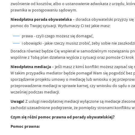
zwolnienie od kosztów, albo o ustanowienie adwokata z urzędu, które
prawnika w postępowaniu sądowym.
Nieodpłatna porada obywatelska
– doradca obywatelski przyjrzy s
pomoc do Twojej sytuacji. Wytłumaczy Ci też jakie masz:
prawa - czyli czego możesz się domagać,
i obowiązki - jakie rzeczy musisz zrobić, żeby sobie nie zaszkodzi
Doradca również będzie Cię wspierał w samodzielnym rozwiązaniu pro
wspólnie z Tobą plan działania wyjścia z sytuacji oraz pomoże Ci kro
Nieodpłatna mediacja
– jeśli masz z kimś konflikt możesz zapisać się
W takim przypadku mediator będzie pomagał Wam się pogodzić bez pó
sporządzenie projektu umowy o mediację lub wniosku o jej przeprow
przeprowadzenie mediacji w sprawie karnej, czy wniosku do sądu o z
wcześniej podczas mediacji.
Uwaga!
Z usługi nieodpłatnej mediacji wyłączone są mediacje zlecone
zachodzi uzasadnione podejrzenie, że pomiędzy stronami konfliktu 
Czym się różni pomoc prawna od porady obywatelskiej?
Pomoc prawna: