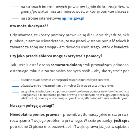
na stronach internetowych powiatów i gmin (które znajdziesz 
gminy/powiatu/miasta i miejscowość, w której punkcie chcesz si
na stronie internetowej
np.ms.gov.pl
.
Kto może skorzystać?
Gdy uważasz, że koszty pomocy prawnika są dla Ciebie zbyt duże, sk
punkcie, pisemne oświadczenie, że nie jesteś w stanie ponieść takich 
zabierać ze sobą nic z wyjątkiem dowodu osobistego. Wzór oświadcze
Czy jako przedsiębiorca mogę skorzystać z pomocy?
Tak.
Jeżeli jesteś osobą
samozatrudnioną
czyli prowadzącą jednooso
ostatniego roku nie zatrudniałeś żadnych osób – aby skorzystać z po
pisemne oświadczenie, że nie jesteś w stanie ponieść tych kosztów,
oświadczenie o niezatrudnianiu innych osób w ciągu ostatniego roku,
wszystkie zaświadczenia o pomocy
de minimis
oraz pomocy
de minimis
w rolnict
ubiegasz się o nieodpłatną pomoc prawną oraz otrzymanej w ciągu 2 poprzedzaj
wielkości tej pomocy otrzymanej w tym okresie, albo oświadczenia o nieotrzyman
Na czym polegają usługi?
Nieodpłatna pomoc prawna
– prawnik wytłumaczy jakie masz prawa 
rozwiązania Twojego problemu prawnego. W razie potrzeby,
jeśli sp
potrzebne Ci pisma (np. pozew). Jeśli Twoja sprawa już jest w sądzie