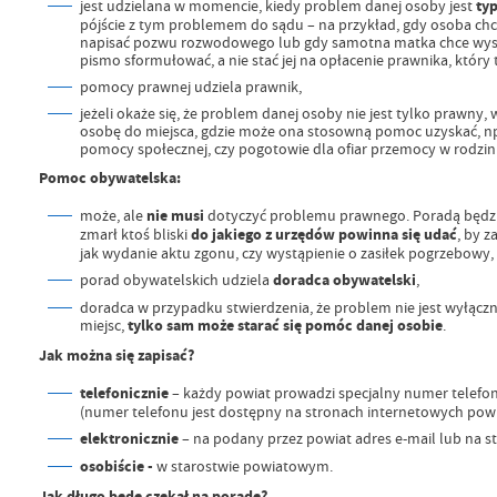
jest udzielana w momencie, kiedy problem danej osoby jest
ty
pójście z tym problemem do sądu – na przykład, gdy osoba chce 
napisać pozwu rozwodowego lub gdy samotna matka chce wystąpi
pismo sformułować, a nie stać jej na opłacenie prawnika, który t
pomocy prawnej udziela prawnik,
jeżeli okaże się, że problem danej osoby nie jest tylko prawn
osobę do miejsca, gdzie może ona stosowną pomoc uzyskać, np
pomocy społecznej, czy pogotowie dla ofiar przemocy w rodzin
Pomoc obywatelska:
może, ale
nie musi
dotyczyć problemu prawnego. Poradą będzie
zmarł ktoś bliski
do jakiego z urzędów powinna się udać
, by 
jak wydanie aktu zgonu, czy wystąpienie o zasiłek pogrzebowy,
porad obywatelskich udziela
doradca obywatelski
,
doradca w przypadku stwierdzenia, że problem nie jest wyłącz
miejsc,
tylko sam może starać się pomóc danej osobie
.
Jak można się zapisać?
telefonicznie
– każdy powiat prowadzi specjalny numer telefonu
(numer telefonu jest dostępny na stronach internetowych pow
elektronicznie
– na podany przez powiat adres e-mail lub na s
osobiście -
w starostwie powiatowym.
Jak długo będę czekał na poradę?