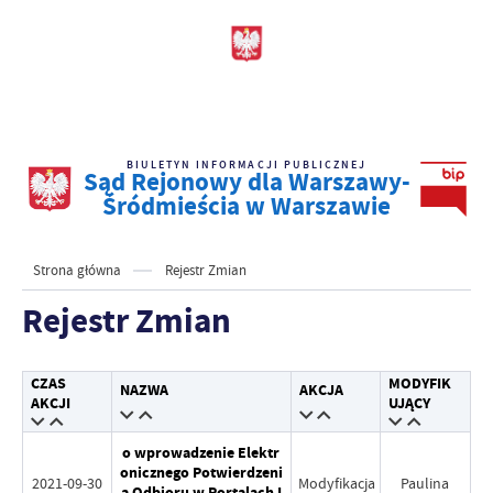
BIULETYN INFORMACJI PUBLICZNEJ
Sąd Rejonowy dla Warszawy-
Śródmieścia w Warszawie
Strona główna
Rejestr Zmian
Rejestr Zmian
CZAS
MODYFIK
NAZWA
AKCJA
AKCJI
UJĄCY
o wprowadzenie Elektr
onicznego Potwierdzeni
2021-09-30
Modyfikacja
Paulina
a Odbioru w Portalach I