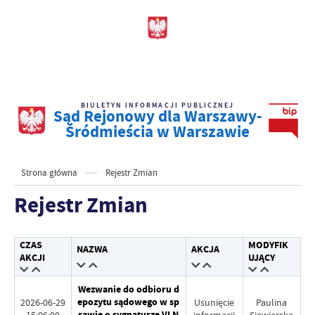
BIULETYN INFORMACJI PUBLICZNEJ
Sąd Rejonowy dla Warszawy-
Śródmieścia w Warszawie
Strona główna
Rejestr Zmian
Rejestr Zmian
CZAS
MODYFIK
NAZWA
AKCJA
AKCJI
UJĄCY
Wezwanie do odbioru d
epozytu sądowego w sp
2026-06-29
Usunięcie
Paulina
rawie o sygnaturze VI N