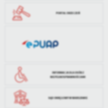
treści w postaci wiadomości, ofert, komunikatów mediów
społecznościowych.
Ostatnio
Paulina Siewierska
zaktualizował
PORTAL ORZECZEŃ
INFORMACJA DLA OSÓB Z
NIEPEŁNOSPRAWNOŚCIAMI
SĄD OKRĘGOWY W WARSZAWIE